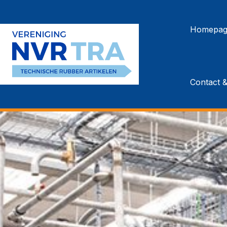
Ga
door
Homepag
naar
inhoud
Contact 