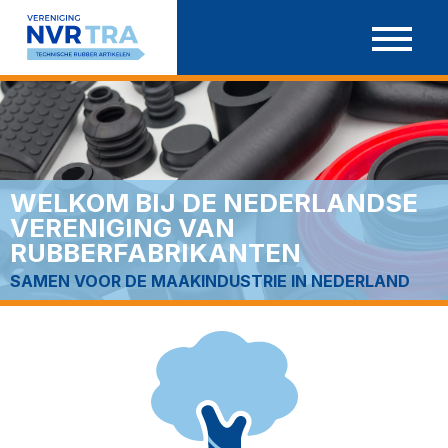
Ga
door
naar
inhoud
WELKOM BIJ DE NEDERLANDSE
VERENIGING VAN
RUBBERFABRIKANTEN
SAMEN VOOR DE MAAKINDUSTRIE IN NEDERLAND