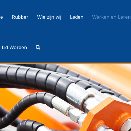
e
Rubber
Wie zijn wij
Leden
Werken en Leren
& Lid Worden