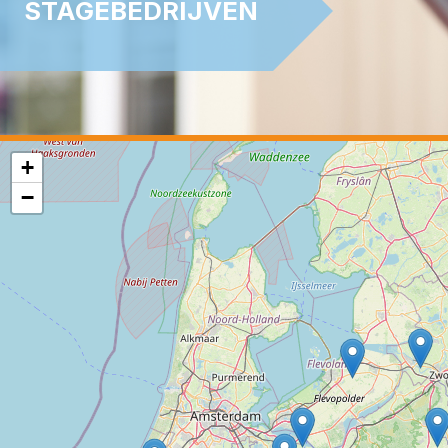
STAGEBEDRIJVEN
+
−