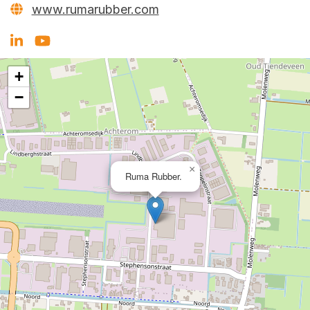
www.rumarubber.com
+
−
×
Ruma Rubber
.