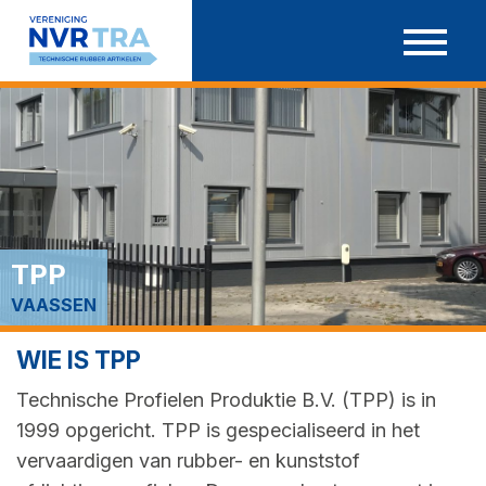
Ga
door
naar
inhoud
TPP
VAASSEN
WIE IS TPP
Technische Profielen Produktie B.V. (TPP) is in
1999 opgericht. TPP is gespecialiseerd in het
vervaardigen van rubber- en kunststof