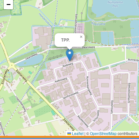
−
×
TPP
.
Leaflet
|
©
OpenStreetMap
contributors