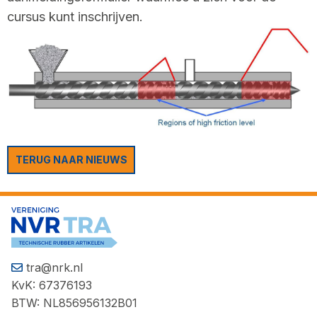
cursus kunt inschrijven.
TERUG NAAR NIEUWS
tra@nrk.nl
KvK: 67376193
BTW: NL856956132B01