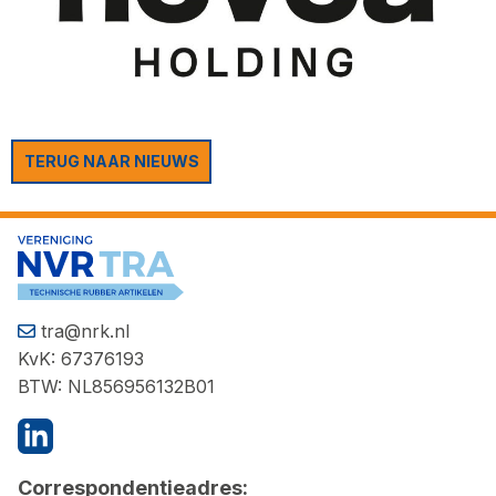
TERUG NAAR NIEUWS
tra@nrk.nl
KvK: 67376193
BTW: NL856956132B01
Correspondentieadres: