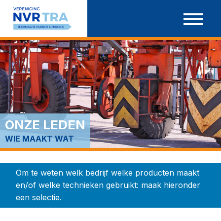
Ga
door
naar
inhoud
ONZE LEDEN
WIE MAAKT WAT
Om te weten welk bedrijf welke producten maakt
en/of welke technieken gebruikt: maak hieronder
een selectie.